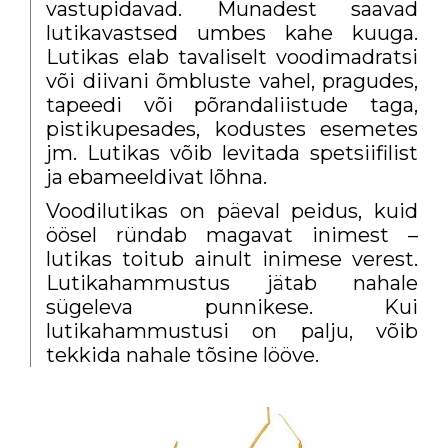
vastupidavad. Munadest saavad
lutikavastsed umbes kahe kuuga.
Lutikas elab tavaliselt voodimadratsi
või diivani õmbluste vahel, pragudes,
tapeedi või põrandaliistude taga,
pistikupesades, kodustes esemetes
jm. Lutikas võib levitada spetsiifilist
ja ebameeldivat lõhna.
Voodilutikas on päeval peidus, kuid
öösel ründab magavat inimest –
lutikas toitub ainult inimese verest.
Lutikahammustus jätab nahale
sügeleva punnikese. Kui
lutikahammustusi on palju, võib
tekkida nahale tõsine lööve.