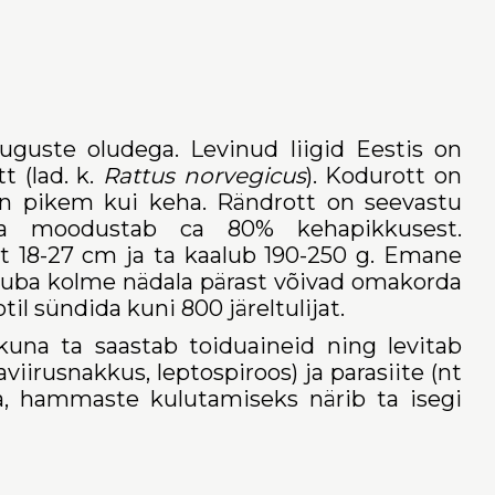
uguste oludega. Levinud liigid Eestis on
tt (lad. k.
Rattus norvegicus
). Kodurott on
n pikem kui keha. Rändrott on seevastu
ba moodustab ca 80% kehapikkusest.
lt 18-27 cm ja ta kaalub 190-250 g. Emane
s juba kolme nädala pärast võivad omakorda
til sündida kuni 800 järeltulijat.
kuna ta saastab toiduaineid ning levitab
viirusnakkus, leptospiroos) ja parasiite (nt
da, hammaste kulutamiseks närib ta isegi