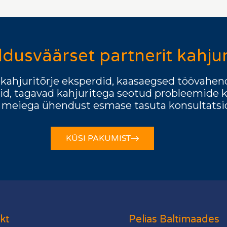
dusväärset partnerit kahjur
d kahjuritõrje eksperdid, kaasaegsed töövahe
d, tagavad kahjuritega seotud probleemide kii
 meiega ühendust esmase tasuta konsultatsi
KÜSI PAKUMIST
kt
Pelias Baltimaades