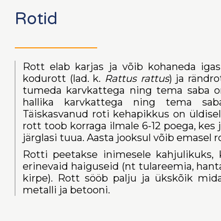
Rotid
Rott elab karjas ja võib kohaneda igas
kodurott (lad. k.
Rattus rattus
) ja rändro
tumeda karvkattega ning tema saba o
hallika karvkattega ning tema sa
Täiskasvanud roti kehapikkus on üldise
rott toob korraga ilmale 6-12 poega, ke
järglasi tuua. Aasta jooksul võib emasel ro
Rotti peetakse inimesele kahjulikuks, 
erinevaid haiguseid (nt tulareemia, hanta
kirpe). Rott sööb palju ja ükskõik mi
metalli ja betooni.