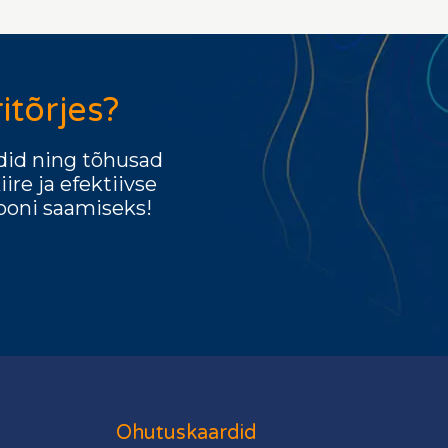
itõrjes?
ndid ning tõhusad
re ja efektiivse
ooni saamiseks!
Ohutuskaardid