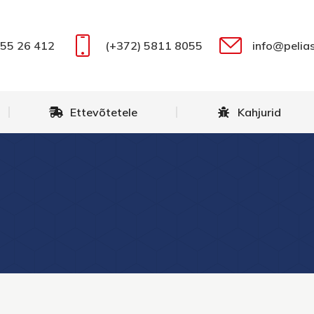
555 26 412
(+372) 5811 8055
info@pelias
Ettevõtetele
Kahjurid