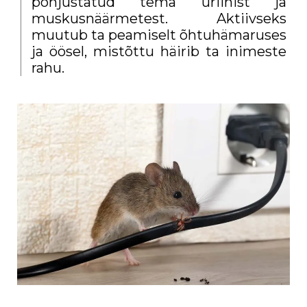
põhjustatud tema uriinist ja
muskusnäärmetest. Aktiivseks
muutub ta peamiselt õhtuhämaruses
ja öösel, mistõttu häirib ta inimeste
rahu.