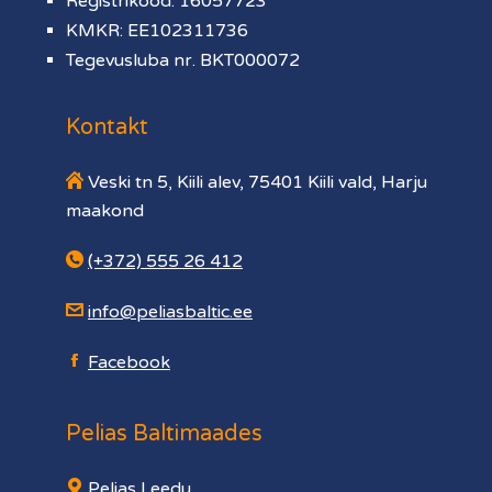
Registrikood: 16057723
KMKR: EE102311736
Tegevusluba nr. BKT000072
Kontakt
Veski tn 5, Kiili alev, 75401 Kiili vald, Harju
maakond
(+372) 555 26 412
info@peliasbaltic.ee
Facebook
Pelias Baltimaades
Pelias Leedu