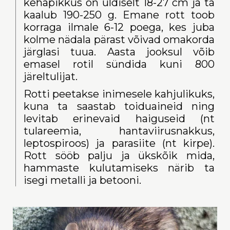
kehapikkus on üldiselt 18-27 cm ja ta
kaalub 190-250 g. Emane rott toob
korraga ilmale 6-12 poega, kes juba
kolme nädala pärast võivad omakorda
järglasi tuua. Aasta jooksul võib
emasel rotil sündida kuni 800
järeltulijat.
Rotti peetakse inimesele kahjulikuks,
kuna ta saastab toiduaineid ning
levitab erinevaid haiguseid (nt
tulareemia, hantaviirusnakkus,
leptospiroos) ja parasiite (nt kirpe).
Rott sööb palju ja ükskõik mida,
hammaste kulutamiseks närib ta
isegi metalli ja betooni.