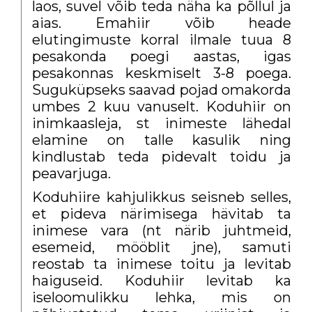
laos, suvel võib teda näha ka põllul ja
aias. Emahiir võib heade
elutingimuste korral ilmale tuua 8
pesakonda poegi aastas, igas
pesakonnas keskmiselt 3-8 poega.
Suguküpseks saavad pojad omakorda
umbes 2 kuu vanuselt. Koduhiir on
inimkaasleja, st inimeste lähedal
elamine on talle kasulik ning
kindlustab teda pidevalt toidu ja
peavarjuga.
Koduhiire kahjulikkus seisneb selles,
et pideva närimisega hävitab ta
inimese vara (nt närib juhtmeid,
esemeid, mööblit jne), samuti
reostab ta inimese toitu ja levitab
haiguseid. Koduhiir levitab ka
iseloomulikku lehka, mis on